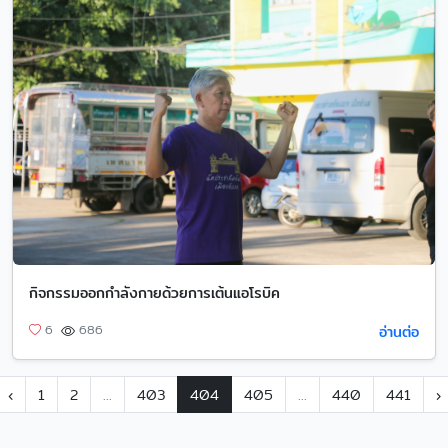
กิจกรรมออกกำลังกายด้วยการเต้นแอโรบิค
อ่านต่อ
6
686
‹
1
2
...
403
404
405
...
440
441
›